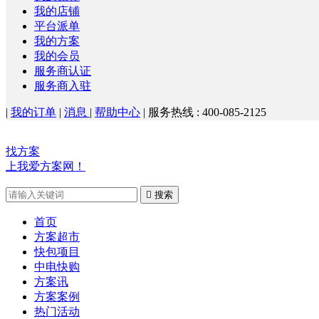
我的店铺
平台派单
我的方案
我的会员
服务商认证
服务商入驻
|
我的订单
|
消息
|
帮助中心
|
服务热线 : 400-085-2125
找方案
上我爱方案网！

搜索
首页
方案超市
快包项目
中电快购
方案讯
方案案例
热门活动