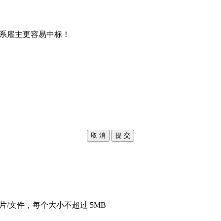
系雇主更容易中标！
取 消
提 交
片/文件，每个大小不超过 5MB