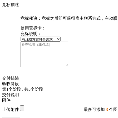
竞标描述
竞标秘诀：竞标之后即可获得雇主联系方式，主动联
使用竞标卡：
竞标说明：
交付描述
验收阶段
第
1
个阶段
, 共
3
个阶段
交付说明
附件
上传附件
最多可添加
3
个图