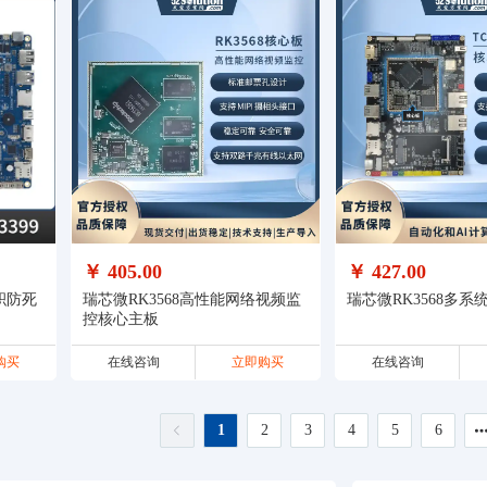
￥ 405.00
￥ 427.00
积防死
瑞芯微RK3568高性能网络视频监
瑞芯微RK3568多系
控核心主板
购买
在线咨询
立即购买
在线咨询
1
2
3
4
5
6