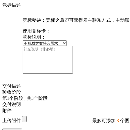
竞标描述
竞标秘诀：竞标之后即可获得雇主联系方式，主动联
使用竞标卡：
竞标说明：
交付描述
验收阶段
第
1
个阶段
, 共
3
个阶段
交付说明
附件
上传附件
最多可添加
3
个图