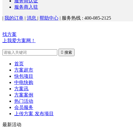
服务商认证
服务商入驻
|
我的订单
|
消息
|
帮助中心
|
服务热线 : 400-085-2125
找方案
上我爱方案网！

搜索
首页
方案超市
快包项目
中电快购
方案讯
方案案例
热门活动
会员服务
上传方案
发布项目
最新活动