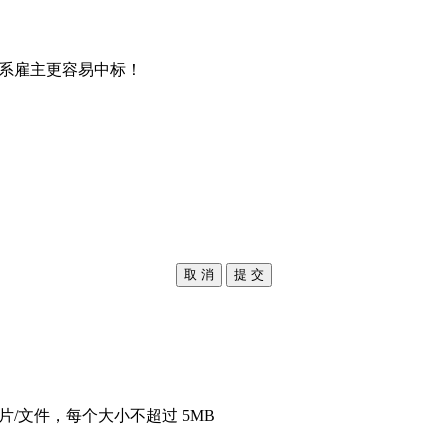
系雇主更容易中标！
取 消
提 交
片/文件，每个大小不超过 5MB