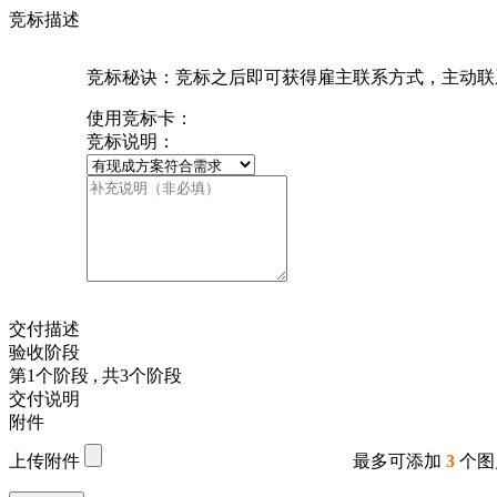
竞标描述
竞标秘诀：竞标之后即可获得雇主联系方式，主动联
使用竞标卡：
竞标说明：
交付描述
验收阶段
第
1
个阶段
, 共
3
个阶段
交付说明
附件
上传附件
最多可添加
3
个图