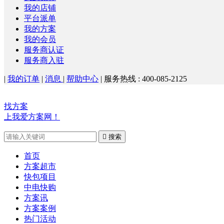
我的店铺
平台派单
我的方案
我的会员
服务商认证
服务商入驻
|
我的订单
|
消息
|
帮助中心
|
服务热线 : 400-085-2125
找方案
上我爱方案网！

搜索
首页
方案超市
快包项目
中电快购
方案讯
方案案例
热门活动