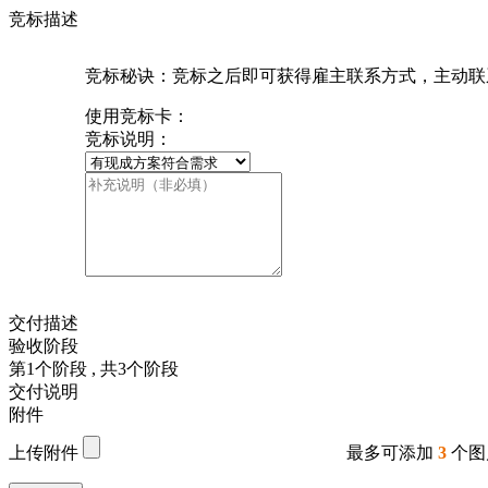
竞标描述
竞标秘诀：竞标之后即可获得雇主联系方式，主动联
使用竞标卡：
竞标说明：
交付描述
验收阶段
第
1
个阶段
, 共
3
个阶段
交付说明
附件
上传附件
最多可添加
3
个图