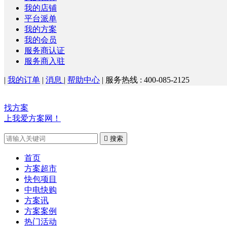
我的店铺
平台派单
我的方案
我的会员
服务商认证
服务商入驻
|
我的订单
|
消息
|
帮助中心
|
服务热线 : 400-085-2125
找方案
上我爱方案网！

搜索
首页
方案超市
快包项目
中电快购
方案讯
方案案例
热门活动