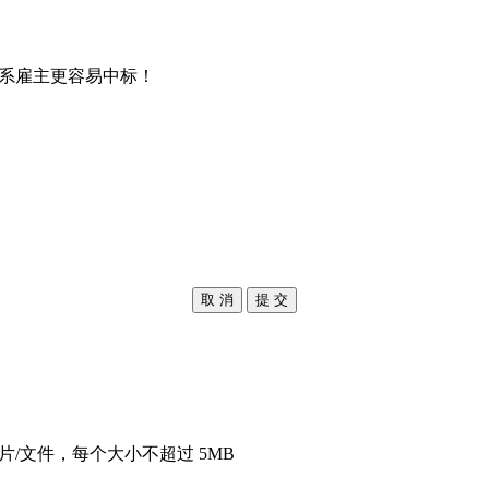
系雇主更容易中标！
取 消
提 交
片/文件，每个大小不超过 5MB