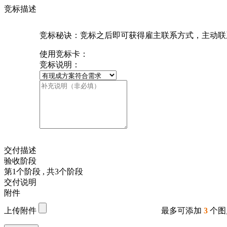
竞标描述
竞标秘诀：竞标之后即可获得雇主联系方式，主动联
使用竞标卡：
竞标说明：
交付描述
验收阶段
第
1
个阶段
, 共
3
个阶段
交付说明
附件
上传附件
最多可添加
3
个图