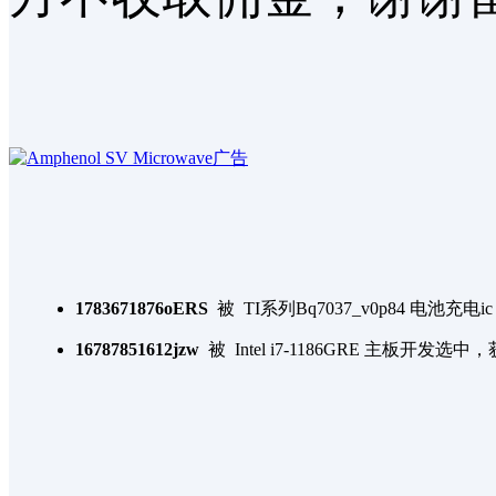
1783671876oERS
被
TI系列Bq7037_v0p84 电池
16787851612jzw
被
Intel i7-1186GRE 主板开发
选中，
1741742679RBZS
被
STM32G431C嵌入是软件开发
选
zjutchenyang
被
4G全网通与卫星融合通信终端
选中
1778318254S0Ra
被
云卓遥控器二次开发
选中，获得