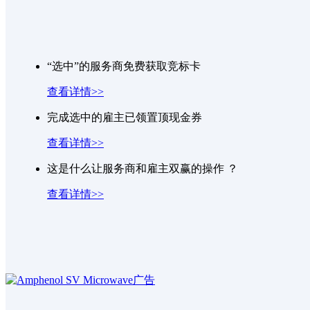
fuxunru
被
双目摄像头模组改造
选中，获得一张白银
goodquick
被
高效率直流升压电源
选中，获得一张白
1765268682Ffhv
被
STM32G431C嵌入式软件外包
选
“选中”的服务商免费获取竞标卡
zjutchenyang
被
红外测距
选中，获得一张白银竞标卡
查看详情>>
完成选中的雇主已领置顶现金券
查看详情>>
这是什么让服务商和雇主双赢的操作 ？
查看详情>>