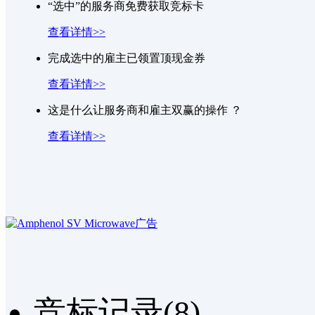
1765268682Ffhv
被
STM32G431C嵌入式软件外包
选
“选中”的服务商免费获取竞标卡
zjutchenyang
被
红外测距
选中，获得一张白银竞标卡
查看详情>>
完成选中的雇主已领置顶现金券
查看详情>>
这是什么让服务商和雇主双赢的操作 ？
查看详情>>
竞标记录(8)