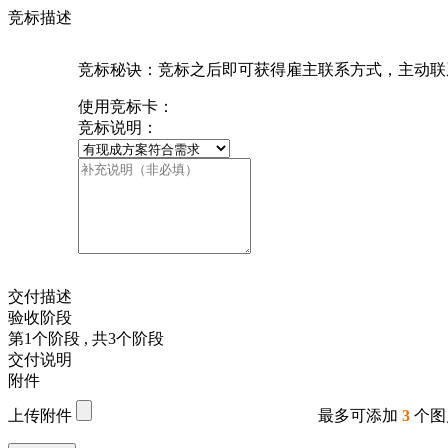
竞标描述
竞标秘诀：竞标之后即可获得雇主联系方式，主动联
使用竞标卡：
竞标说明：
交付描述
验收阶段
第
1
个阶段
, 共
3
个阶段
交付说明
附件
上传附件
最多可添加
3
个图