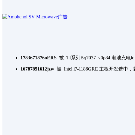
1783671876oERS
被
TI系列Bq7037_v0p84 电池
16787851612jzw
被
Intel i7-1186GRE 主板开发
选中，
1741742679RBZS
被
STM32G431C嵌入是软件开发
选
zjutchenyang
被
4G全网通与卫星融合通信终端
选中
1778318254S0Ra
被
云卓遥控器二次开发
选中，获得
fuxunru
被
双目摄像头模组改造
选中，获得一张白银
goodquick
被
高效率直流升压电源
选中，获得一张白