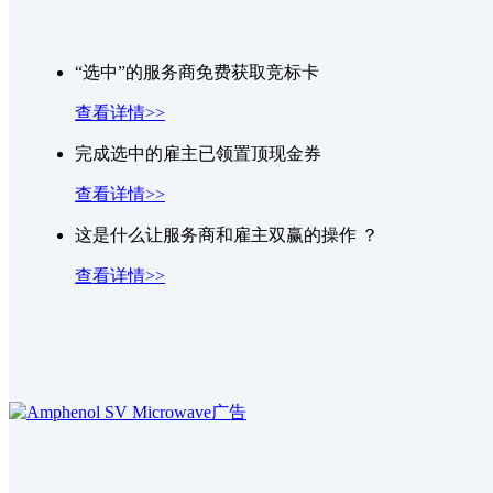
goodquick
被
高效率直流升压电源
选中，获得一张白
1765268682Ffhv
被
STM32G431C嵌入式软件外包
选
“选中”的服务商免费获取竞标卡
zjutchenyang
被
红外测距
选中，获得一张白银竞标卡
查看详情>>
完成选中的雇主已领置顶现金券
查看详情>>
这是什么让服务商和雇主双赢的操作 ？
查看详情>>