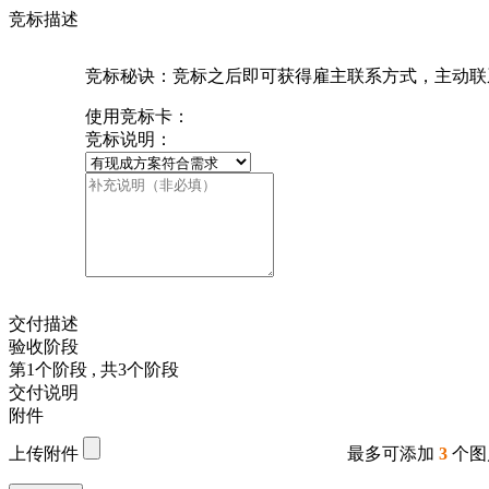
竞标描述
竞标秘诀：竞标之后即可获得雇主联系方式，主动联
使用竞标卡：
竞标说明：
交付描述
验收阶段
第
1
个阶段
, 共
3
个阶段
交付说明
附件
上传附件
最多可添加
3
个图