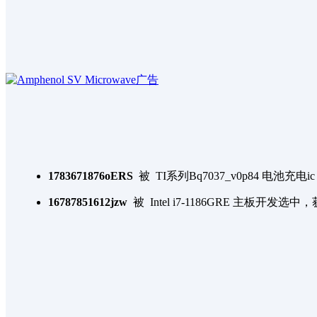
1783671876oERS
被
TI系列Bq7037_v0p84 电池
16787851612jzw
被
Intel i7-1186GRE 主板开发
选中，
1741742679RBZS
被
STM32G431C嵌入是软件开发
选
zjutchenyang
被
4G全网通与卫星融合通信终端
选中
1778318254S0Ra
被
云卓遥控器二次开发
选中，获得
fuxunru
被
双目摄像头模组改造
选中，获得一张白银