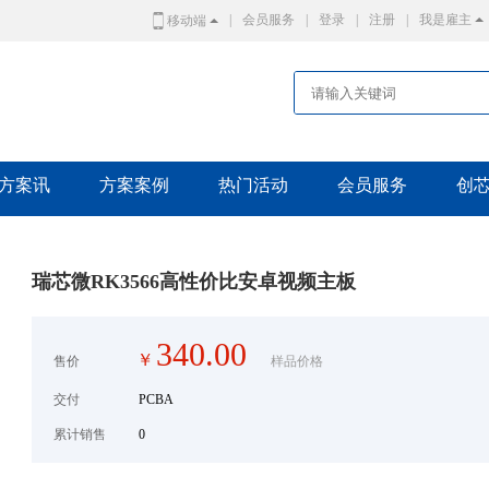
|
会员服务
|
登录
|
注册
|
我是雇主
移动端
方案讯
方案案例
热门活动
会员服务
创
瑞芯微RK3566高性价比安卓视频主板
340.00
￥
售价
样品价格
交付
PCBA
累计销售
0