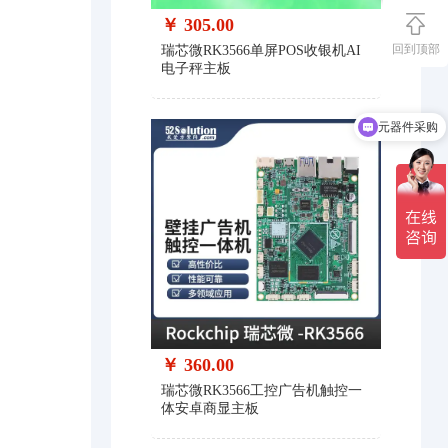
￥ 305.00
回到顶部
瑞芯微RK3566单屏POS收银机AI
电子秤主板
方案开发
￥ 360.00
瑞芯微RK3566工控广告机触控一
体安卓商显主板