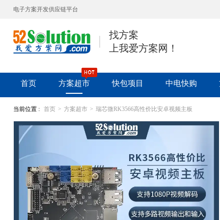
电子方案开发供应链平台
找方案
上我爱方案网！
首页
方案超市
快包项目
中电快购
当前位置 :
首页
>
方案超市
>
瑞芯微RK3566高性价比安卓视频主板