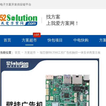
电子方案开发供应链平台
找方案
上我爱方案网！
首页
方案超市
快包项目
中电快购
方
当前位置 :
首页
>
方案超市
>
瑞芯微RK3566工控广告机触控一体安卓商显主板