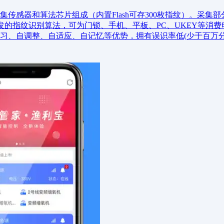
传感器和算法芯片组成（内置Flash可存300枚指纹）。采集
发的指纹识别算法，可为门锁、手机、平板、PC、UKEY等消
习、自调整、自适应、自记忆等优势，拥有误识率低(少于百万