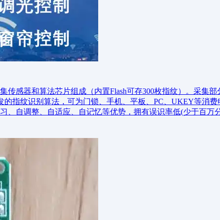
传感器和算法芯片组成（内置Flash可存300枚指纹）。采集
发的指纹识别算法，可为门锁、手机、平板、PC、UKEY等消
习、自调整、自适应、自记忆等优势，拥有误识率低(少于百万