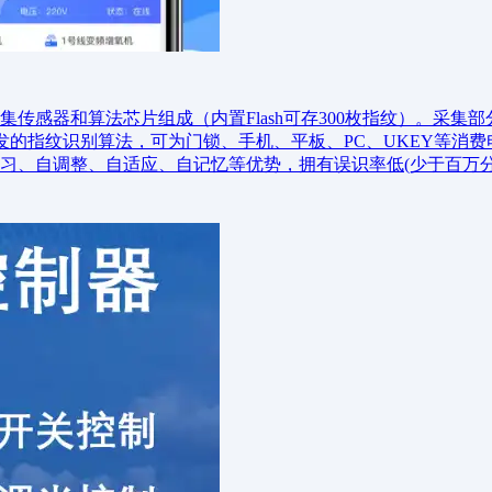
传感器和算法芯片组成（内置Flash可存300枚指纹）。采集
发的指纹识别算法，可为门锁、手机、平板、PC、UKEY等消
习、自调整、自适应、自记忆等优势，拥有误识率低(少于百万