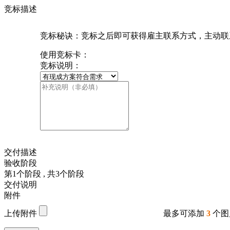
竞标描述
竞标秘诀：竞标之后即可获得雇主联系方式，主动联
使用竞标卡：
竞标说明：
交付描述
验收阶段
第
1
个阶段
, 共
3
个阶段
交付说明
附件
上传附件
最多可添加
3
个图