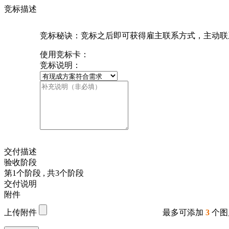
竞标描述
竞标秘诀：竞标之后即可获得雇主联系方式，主动联
使用竞标卡：
竞标说明：
交付描述
验收阶段
第
1
个阶段
, 共
3
个阶段
交付说明
附件
上传附件
最多可添加
3
个图