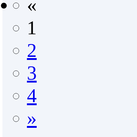
«
1
2
3
4
»