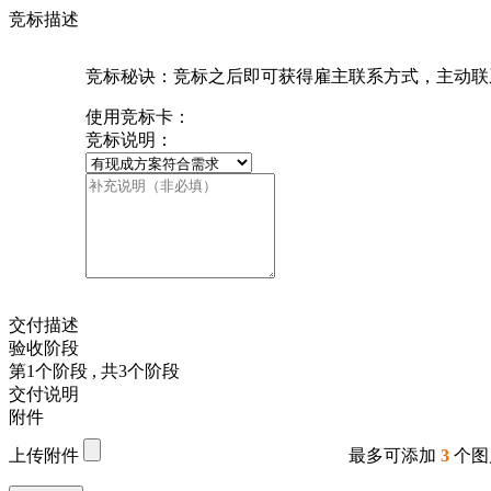
竞标描述
竞标秘诀：竞标之后即可获得雇主联系方式，主动联
使用竞标卡：
竞标说明：
交付描述
验收阶段
第
1
个阶段
, 共
3
个阶段
交付说明
附件
上传附件
最多可添加
3
个图