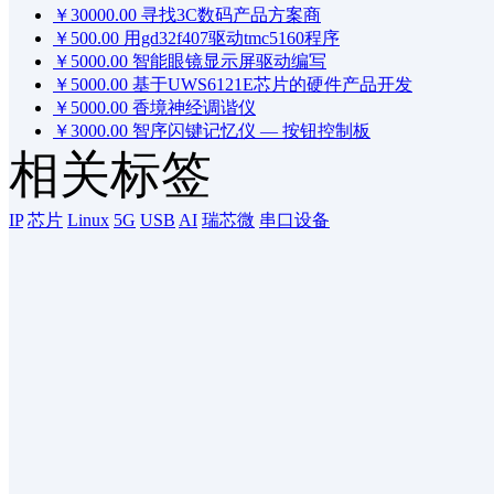
￥30000.00
寻找3C数码产品方案商
￥500.00
用gd32f407驱动tmc5160程序
￥5000.00
智能眼镜显示屏驱动编写
￥5000.00
基于UWS6121E芯片的硬件产品开发
￥5000.00
香境神经调谐仪
￥3000.00
智序闪键记忆仪 — 按钮控制板
￥1000.00
我正在开发一款带有智能 LED 的硬件模组，主
相关标签
￥5000.00
老人药盒的时钟闹铃提醒功能
￥3000.00
多功能小夜灯V2.0版
IP
芯片
Linux
5G
USB
AI
瑞芯微
串口设备
￥50000.00
骨传导睡眠音响方案开发！
￥5000.00
会使用AB5602DMCU，根据原理图及实现功
￥3000.00
无人机电机驱动电路
￥1500.00
按键开关电路设计
￥10000.00
用STM32芯片开发一款智能设备，用蓝牙连
￥1000.00
家电控制器
￥1500.00
简约单片机控制继电器开关
￥5000.00
ESP32竞品设计
￥8000.00
简单FM/AM 收音机 无屏幕，无蓝牙，无联网
￥500.00
PCB LAYOUT
￥60000.00
智能语音交互设备硬件