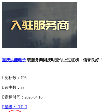
重庆洪能电子
该服务商因按时交付上过红榜，信誉良好！

竞标数：796

选中数：38

竞标时间：2026.04.16

星级：


